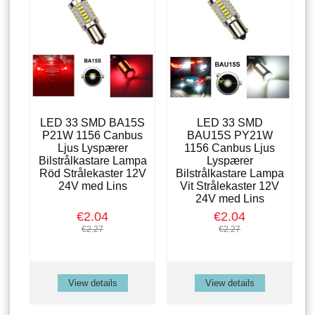
LED 33 SMD BA15S
LED 33 SMD
P21W 1156 Canbus
BAU15S PY21W
Ljus Lyspærer
1156 Canbus Ljus
Bilstrålkastare Lampa
Lyspærer
Röd Strålekaster 12V
Bilstrålkastare Lampa
24V med Lins
Vit Strålekaster 12V
24V med Lins
€2.04
€2.04
€2.27
€2.27
View details
View details