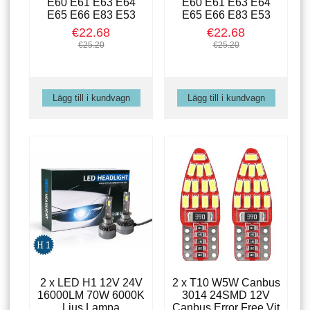
E60 E61 E63 E64
E60 E61 E63 E64
E65 E66 E83 E53
E65 E66 E83 E53
€22.68
€22.68
€25.20
€25.20
2 x LED H1 12V 24V
2 x T10 W5W Canbus
16000LM 70W 6000K
3014 24SMD 12V
Ljus Lampa
Canbus Error Free Vit