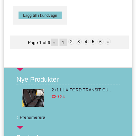
2
3
4
5
6
»
Page 1 of 6
«
1
Nye Produkter
2+1 LUX FORD TRANSIT CUSTOM 2000-2014 MK6 MK7 Bilklädsel Skåpbil Van Buss Svart Röd Textil
€30.24
Prenumerera