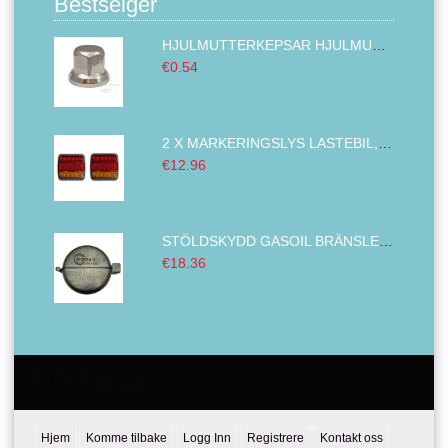
Bestselger
HJULMUTTERKEPSAR HJULMUTTER LOCK KROMAD ABS PLAST 32MM
€0.54
2 X MARKERINGSLYS LASTEBIL,BAKLYKT TILHENGER ,VENSTRE HØYRE BUS VAN 14 LED 12V
€12.96
STÖLDSKYDD GASOIL BRÄNSLETANK LÅSNING ENHET DIESEL BRÄNSLE OMSLAG DIAMETER LASTBIL METALL 80 MM
€18.36
Email:
Tel:
Hjem
Komme tilbake
Logg Inn
Registrere
Kontakt oss