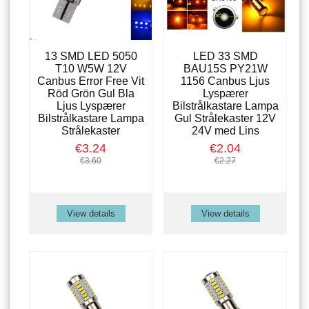
13 SMD LED 5050
LED 33 SMD
T10 W5W 12V
BAU15S PY21W
Canbus Error Free Vit
1156 Canbus Ljus
Röd Grön Gul Bla
Lyspærer
Ljus Lyspærer
Bilstrålkastare Lampa
Bilstrålkastare Lampa
Gul Strålekaster 12V
Strålekaster
24V med Lins
€3.24
€2.04
€3.60
€2.27
View details
View details