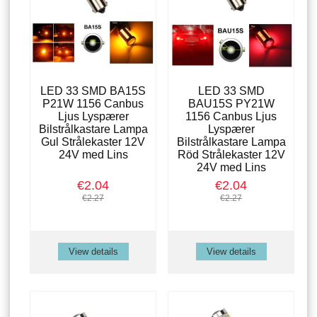
LED 33 SMD BA15S
LED 33 SMD
P21W 1156 Canbus
BAU15S PY21W
Ljus Lyspærer
1156 Canbus Ljus
Bilstrålkastare Lampa
Lyspærer
Gul Strålekaster 12V
Bilstrålkastare Lampa
24V med Lins
Röd Strålekaster 12V
24V med Lins
€2.04
€2.04
€2.27
€2.27
View details
View details