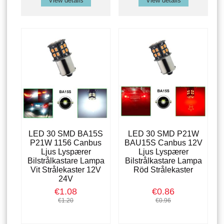
View details
View details
LED 30 SMD BA15S
LED 30 SMD P21W
P21W 1156 Canbus
BAU15S Canbus 12V
Ljus Lyspærer
Ljus Lyspærer
Bilstrålkastare Lampa
Bilstrålkastare Lampa
Vit Strålekaster 12V
Röd Strålekaster
24V
€1.08
€0.86
€1.20
€0.96