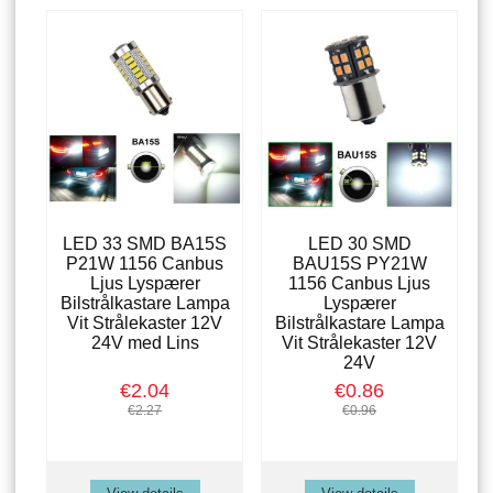
LED 33 SMD BA15S
LED 30 SMD
P21W 1156 Canbus
BAU15S PY21W
Ljus Lyspærer
1156 Canbus Ljus
Bilstrålkastare Lampa
Lyspærer
Vit Strålekaster 12V
Bilstrålkastare Lampa
24V med Lins
Vit Strålekaster 12V
24V
€2.04
€0.86
€2.27
€0.96