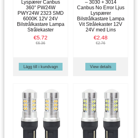
Lyspærer Canbus
– 3030 + 3014
360° PW24W
Canbus No Error Ljus
PWY24W 2323 SMD
Lyspærer
6000K 12V 24V
Bilstrålkastare Lampa
Bilstrålkastare Lampa
Vit Strålekaster 12V
Strålekaster
24V med Lins
€5.72
€2.48
€6.36
€2.76
View details