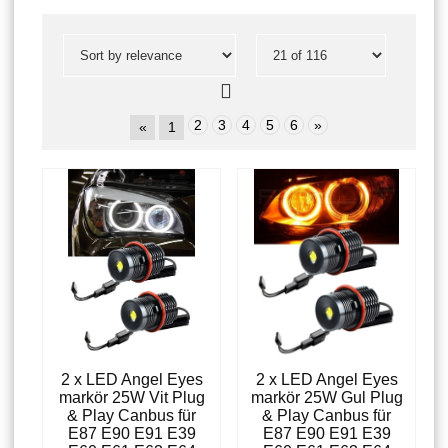
2
3
4
5
6
»
«
1
2 x LED Angel Eyes
2 x LED Angel Eyes
markör 25W Vit Plug
markör 25W Gul Plug
& Play Canbus für
& Play Canbus für
E87 E90 E91 E39
E87 E90 E91 E39