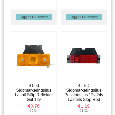
4 Led
4 LED
Sidomarkeringsljus
Sidomarkeringsljus
Lasbil Släp Reflektor
Positionsljus 12v 24v
Gul 12v
Lastbils Släp Röd
€0.76
€1.19
€0.84
€1.32