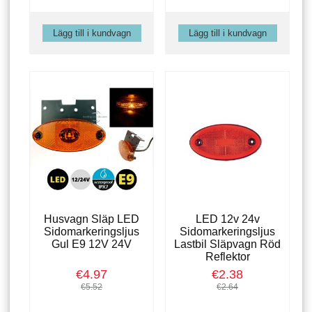
Husvagn Släp LED
LED 12v 24v
Sidomarkeringsljus
Sidomarkeringsljus
Gul E9 12V 24V
Lastbil Släpvagn Röd
Reflektor
€4.97
€2.38
€5.52
€2.64