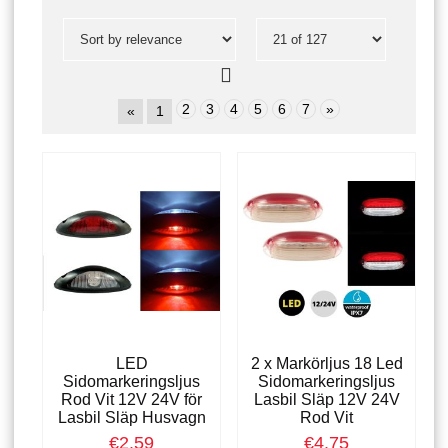
2
3
4
5
6
7
»
«
1
LED
2 x Markörljus 18 Led
Sidomarkeringsljus
Sidomarkeringsljus
Rod Vit 12V 24V för
Lasbil Släp 12V 24V
Lasbil Släp Husvagn
Rod Vit
€2.59
€4.75