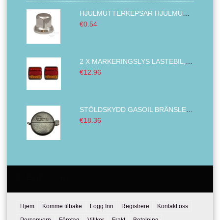
HJULMUTTERKEPSAR HJULMUTTER LOCK KROMAD ABS PLAST 32MM
€0.54
2 X MARKERINGSLYS LASTEBIL,BAKLYKT TILHENGER ,VENSTRE HØYRE BUS VAN 14 LED 12V
€12.96
STÖLDSKYDD GASOIL BRÄNSLETANK LÅSNING ENHET DIESEL BRÄNSLE OMSLAG DIAMETER LASTBIL METALL 80 MM
€18.36
Email:
Tel:
Hjem
Komme tilbake
Logg Inn
Registrere
Kontakt oss