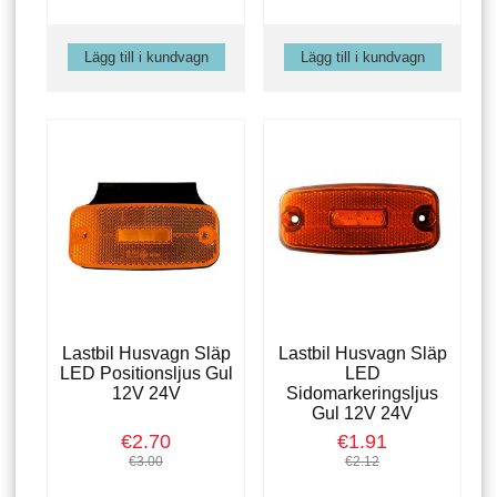
Lastbil Husvagn Släp
Lastbil Husvagn Släp
LED Positionsljus Gul
LED
12V 24V
Sidomarkeringsljus
Gul 12V 24V
€2.70
€1.91
€3.00
€2.12