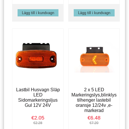
Lastbil Husvagn Släp
2 x 5 LED
LED
Markeringslys,blinklys
Sidomarkeringsljus
tilhenger lastebil
Gul 12V 24V
oransje 12/24v ,e-
markerad
€2.05
€6.48
€2.28
€7.20