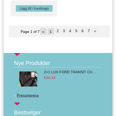
2
3
4
5
6
7
»
Page 1 of 7
«
1
Nye Produkter
2+1 LUX FORD TRANSIT CUSTOM 2000-2014 MK6 MK7 Bilklädsel Skåpbil Van Buss Svart Röd Textil
€30.24
Prenumerera
Bestselger