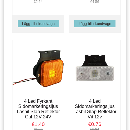
€2.64
€4.56
4 Led Fyrkant
4 Led
Sidomarkeringsljus
Sidomarkeringsljus
Lasbil Släp Reflektor
Lasbil Släp Reflektor
Gul 12V 24V
Vit 12v
€1.40
€0.76
€1.56
€0.84