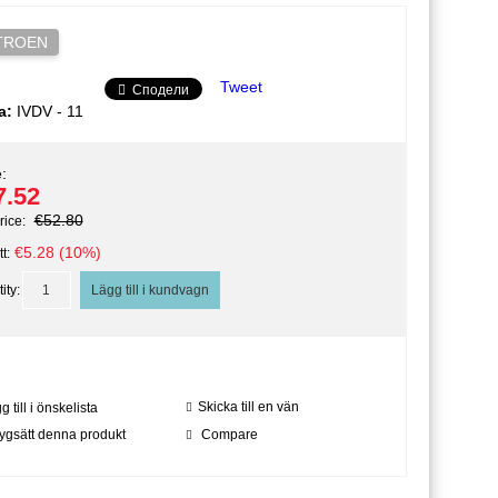
TROEN
Tweet
Сподели
a:
IVDV - 11
:
7.52
€52.80
rice:
€5.28 (10%)
t:
ity:
Skicka till en vän
 till i önskelista
ygsätt denna produkt
Compare