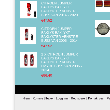
CITROEN JUMPER
BAKLYS BAKLYKT
BAKLYKTER VENSTRE
BUSS VAN 2014 - 2020
€47.52
CITROEN JUMPER
BAKLYS BAKLYKT
BAKLYKTER VENSTRE
BUSS VAN 2006 - 2014
€47.52
2 X CITROEN JUMPER
BAKLYS BAKLYKT
BAKLYKTER VENSTRE
HØYRE BUSS VAN 2006 -
2014
€86.40
Email:
Tel:
Hjem
|
Komme tilbake
|
Logg Inn
|
Registrere
|
Kontakt oss
|
Pe