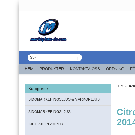
HEM
PRODUKTER
KONTAKTA OSS
ORDNING
F
HEM
BAK
Kategorier
SIDOMARKERINGSLJUS & MARKÖRLJUS
Citr
SIDOMARKERINGSLJUS
2014
INDICATORLAMPOR