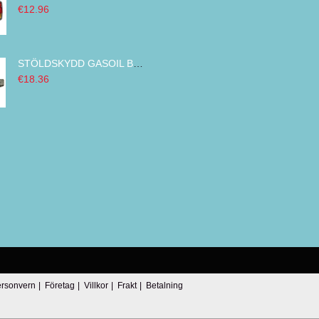
€12.96
STÖLDSKYDD GASOIL BRÄNSLETANK LÅSNING ENHET DIESEL BRÄNSLE OMSLAG DIAMETER LASTBIL METALL 80 MM
€18.36
rsonvern
|
Företag
|
Villkor
|
Frakt
|
Betalning