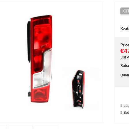
CI
Kod
Price
€4
List P
Rabat
Quant
Lägg
Bet