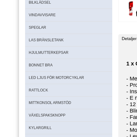
BILKLÄDSEL
VINDAVVISARE
SPEGLAR
Detalje
LAS BRÄNSLETANK
HJULMUTTERKEPSAR
1 x
BONNET BRA
- Me
LED LJUS FÖR MOTORCYKLAR
- Pr
RATTLOCK
- Ins
- E 
MITTKONSOL ARMSTÖD
-
12
- Bl
VÄXELSPAKSKNOPP
- Fa
- L
KYLARGRILL
- Mo
- Le