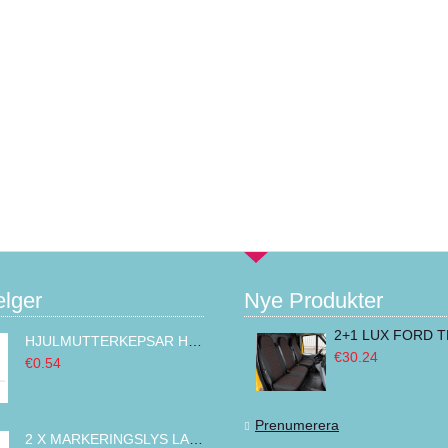
elger
Nye Produkter
HJULMUTTERKEPSAR HJULMUTTER LOCK KROMAD ABS PLAST 32MM
€30.24
€0.54
Prenumerera
2 X MARKERINGSLYS LASTEBIL,BAKLYKT TILHENGER ,VENSTRE HØYRE BUS VAN 14 LED 12V