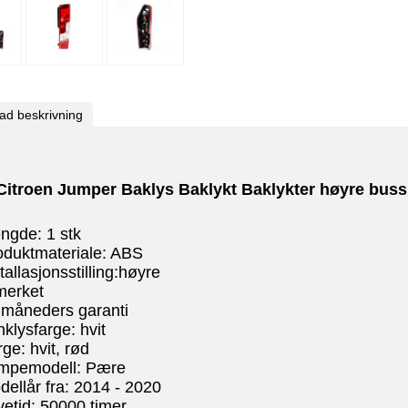
rad beskrivning
 Citroen Jumper Baklys Baklykt Baklykter
høyre
buss 
ngde: 1 stk
oduktmateriale: ABS
tallasjonsstilling:
høyre
merket
 måneders garanti
inklysfarge: hvit
rge: hvit, rød
ampemodell: Pære
dellår fra: 2014 - 2020
vetid: 50000 timer