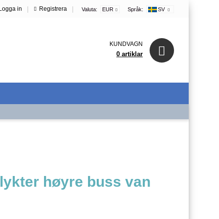
|
|
Logga in
Registrera
Valuta:
EUR
Språk:
SV
KUNDVAGN
0 artiklar
lykter høyre buss van