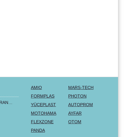
AMIO
MARS-TECH
FORMPLAS
PHOTON
2+1 LUX FORD TRANSIT CUSTOM 2000-2014 MK6 MK7 Bilklädsel Skåpbil Van Buss Svart Röd Textil
YÜCEPLAST
AUTOPROM
MOTOHAMA
AYFAR
FLEXZONE
OTOM
PANDA