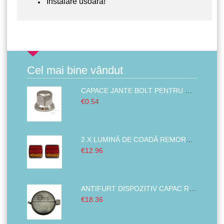
Instalare usoara!
Cel mai bine vândut
CAPACE JANTE BOLT PENTRU MAȘINĂ, CAMION ȘI ALTELE PLASTIC ABS CROMAT 32MM
€0.54
2 X LUMINĂ DE COADĂ REMORCA ,LUMINI DE FRÂNĂ STÂNGA DREAPTA BUS VAN 14 LED 12V
€12.96
ANTIFURT DISPOZITIV CAPAC REZERVOR COMBUSTIBIL PENTRU CAMIOANE MAȘINI TRACTOARE EXCAVATOARE 80MM
€18.36