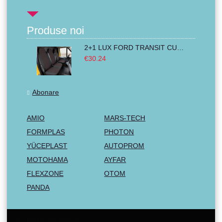
Produse noi
2+1 LUX FORD TRANSIT CUSTOM 2000-2014 MK6 MK7 Huse Scaune Microbuze Negru Rosu Textile
€30.24
Abonare
AMIO
MARS-TECH
FORMPLAS
PHOTON
YÜCEPLAST
AUTOPROM
MOTOHAMA
AYFAR
FLEXZONE
OTOM
PANDA
Email: