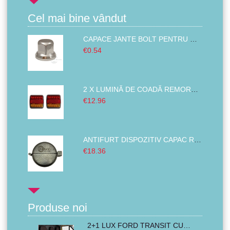
Cel mai bine vândut
CAPACE JANTE BOLT PENTRU MAȘINĂ, CAMION ȘI ALTELE PLASTIC ABS CROMAT 32MM
€0.54
2 X LUMINĂ DE COADĂ REMORCA ,LUMINI DE FRÂNĂ STÂNGA DREAPTA BUS VAN 14 LED 12V
€12.96
ANTIFURT DISPOZITIV CAPAC REZERVOR COMBUSTIBIL PENTRU CAMIOANE MAȘINI TRACTOARE EXCAVATOARE 80MM
€18.36
Produse noi
2+1 LUX FORD TRANSIT CUSTOM 2000-2014 MK6 MK7 Huse Scaune Microbuze Negru Rosu Textile