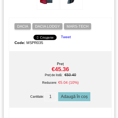
DACIA
DACIA LODGY
MARS-TECH
Tweet
Сподели
Code:
MSPR035
Preț
€45.36
€50.40
Preț de listă:
€5.04 (10%)
Reducere:
Cantitate: