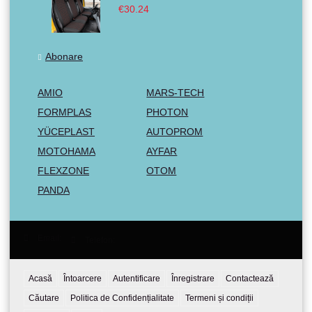
€30.24
Abonare
AMIO
MARS-TECH
FORMPLAS
PHOTON
YÜCEPLAST
AUTOPROM
MOTOHAMA
AYFAR
FLEXZONE
OTOM
PANDA
Email:
Telefon:
Acasă
Întoarcere
Autentificare
Înregistrare
Contactează
Căutare
Politica de Confidențialitate
Termeni și condiții