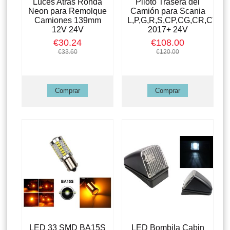
Luces Atras Ronda
Piloto Trasera del
Neon para Remolque
Camión para Scania
Camiones 139mm
L,P,G,R,S,CP,CG,CR,CT
12V 24V
2017+ 24V
€30.24
€108.00
€33.60
€120.00
LED 33 SMD BA15S
LED Bombila Cabin