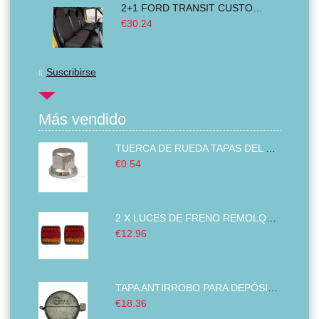
2+1 FORD TRANSIT CUSTOM 2000-2014 MK6 MK7 Cubre Asientos Furgoneta Camioneta Negro Rojo Textil
€30.24
Suscribirse
Más vendido
TUERCA DE RUEDA TAPAS DEL PERNO DE LLANTA PLÁSTICO ABS CROMADO 32MM
€0.54
2 X LUCES DE FRENO REMOLQUE, LUZ PILOTO CAMIONES, IZQUIERDA DERECHA BUS VAN 14 LED 12V
€12.96
TAPA ANTIRROBO PARA DEPÓSITO DE DOMBUSTIBLE DIESEL CUBRIR PARA CAMIONES TRACTORES EXCAVADORAS 80 MM
€18.36