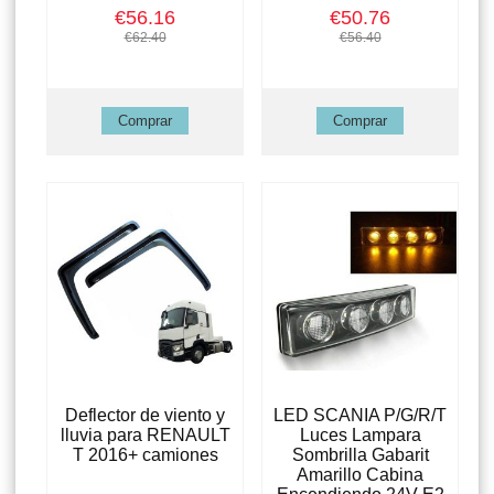
€56.16
€50.76
€62.40
€56.40
Deflector de viento y
LED SCANIA P/G/R/T
lluvia para RENAULT
Luces Lampara
T 2016+ camiones
Sombrilla Gabarit
Amarillo Cabina