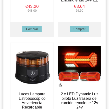
Encendiendo 24V E2
€43.20
€8.64
€48.00
€9.60
Luces Lampara
2 x LED Dynamic Luz
Estroboscópico
piloto Luz trasera del
Advertencia
camión remolque 12v
Recargable
24v