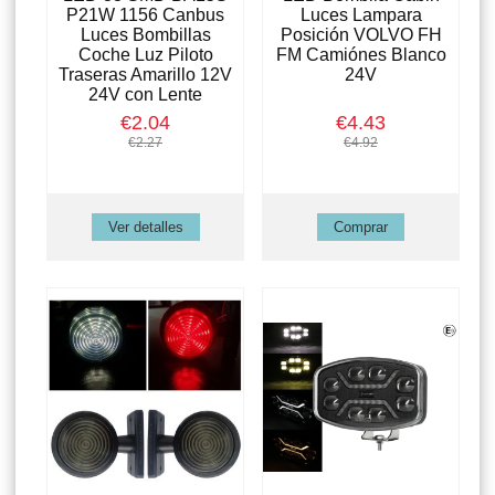
P21W 1156 Canbus
Luces Lampara
Luces Bombillas
Posición VOLVO FH
Coche Luz Piloto
FM Camiónes Blanco
Traseras Amarillo 12V
24V
24V con Lente
€2.04
€4.43
€2.27
€4.92
Ver detalles